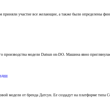
м приняли участие все желающие, а также были определены фина
ого производства модели Datsun on-DO. Машина явно приглянулас
новой модели от бренда Датсун. Ее создадут на платформе типа