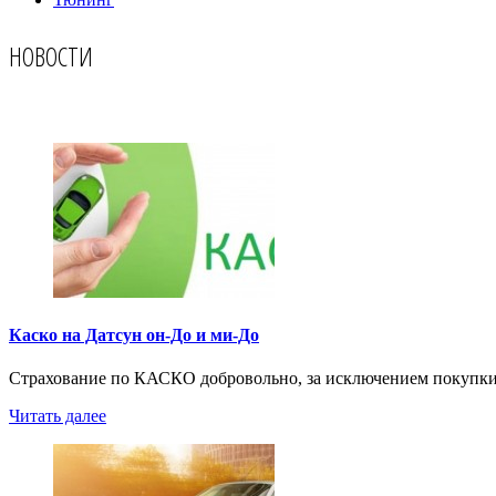
НОВОСТИ
Каско на Датсун он-До и ми-До
Страхование по КАСКО добровольно, за исключением покупки 
Читать далее