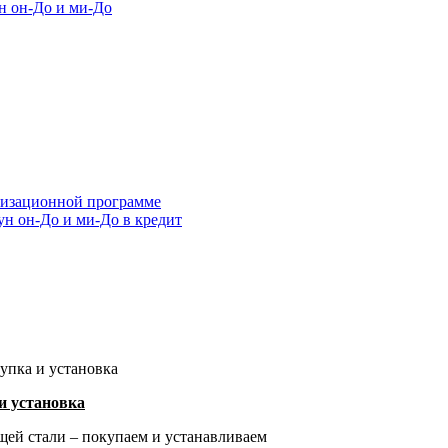
н он-До и ми-До
лизационной программе
н он-До и ми-До в кредит
и установка