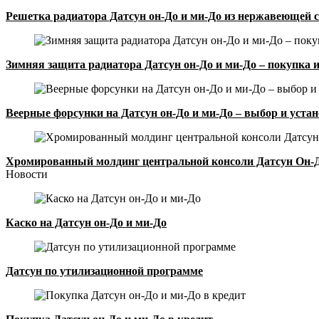
Решетка радиатора Датсун он-До и ми-До из нержавеющей с
Зимняя защита радиатора Датсун он-До и ми-До – покупка 
Веерные форсунки на Датсун он-До и ми-До – выбор и уста
Хромированный молдинг центральной консоли Датсун Он-Д
Новости
Каско на Датсун он-До и ми-До
Датсун по утилизационной программе