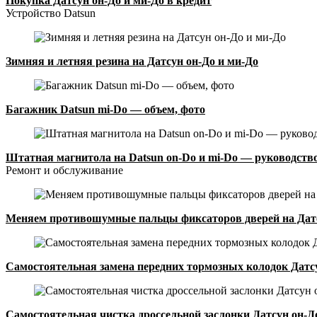
Покупка Датсун он-До и ми-До в кредит
Устройство Datsun
Зимняя и летняя резина на Датсун он-До и ми-До
Багажник Datsun mi-Do — объем, фото
Штатная магнитола на Datsun on-Do и mi-Do — руководств
Ремонт и обслуживание
Меняем противошумные пальцы фиксаторов дверей на Датс
Самостоятельная замена передних тормозных колодок Датсу
Самостоятельная чистка дроссельной заслонки Датсун он-Д