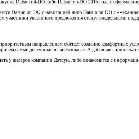
купку Datsun mi-DO либо Datsun on-DO 2015 года с оформлением
ается Datsun on-DO с навигацией либо Datsun mi-DO с «механико
всем участники указанного предложения станут владельцами по
 приоритетным направлением считает создание комфортных усло
ричем самые доступные в своем классе. А добавляет привлекат
ать у дилеров компании Датсун, либо ознакомится с информацие