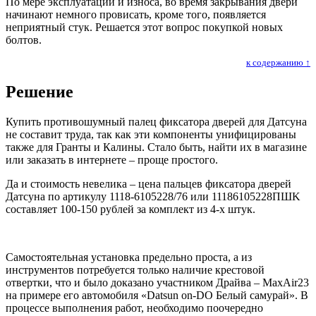
По мере эксплуатации и износа, во время закрывания двери
начинают немного провисать, кроме того, появляется
неприятный стук. Решается этот вопрос покупкой новых
болтов.
к содержанию ↑
Решение
Купить противошумный палец фиксатора дверей для Датсуна
не составит труда, так как эти компоненты унифицированы
также для Гранты и Калины. Стало быть, найти их в магазине
или заказать в интернете – проще простого.
Да и стоимость невелика – цена пальцев фиксатора дверей
Датсуна по артикулу 1118-6105228/76 или 11186105228ПШK
составляет 100-150 рублей за комплект из 4-х штук.
Самостоятельная установка предельно проста, а из
инструментов потребуется только наличие крестовой
отвертки, что и было доказано участником Драйва – MaxAir23
на примере его автомобиля «Datsun on-DO Белый самурай». В
процессе выполнения работ, необходимо поочередно