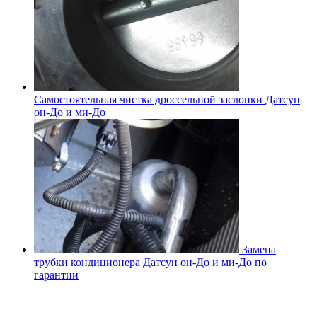
Самостоятельная чистка дроссельной заслонки Датсун
он-До и ми-До
Замена
трубки кондиционера Датсун он-До и ми-До по
гарантии